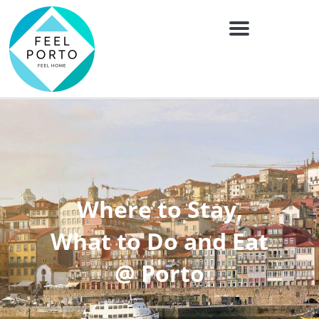
Menu
Where to Stay,
What to Do and Eat
@ Porto