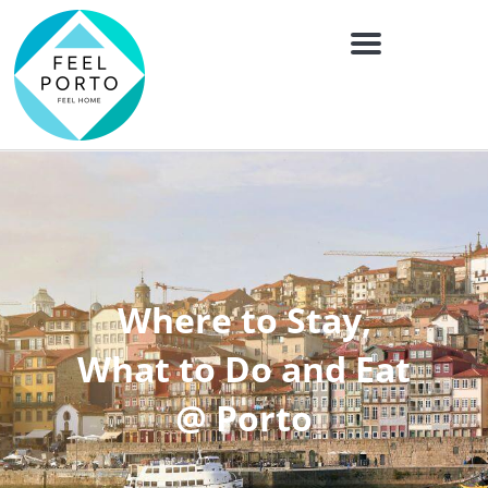
Menu
Where to Stay,
What to Do and Eat
@ Porto