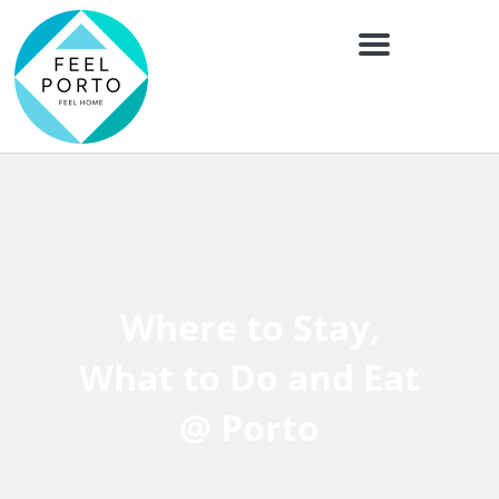
Menú
Where to Stay,
What to Do and Eat
@ Porto