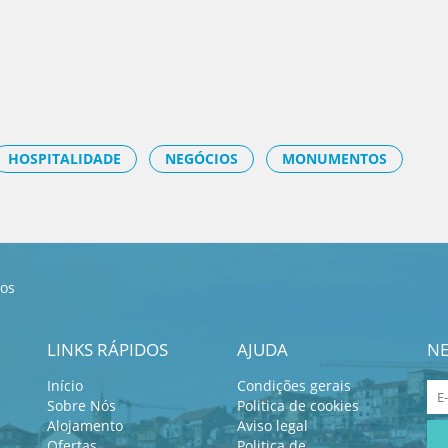
HOSPITALIDADE
NEGÓCIOS
MONUMENTOS
cos
LINKS RÁPIDOS
AJUDA
NE
Início
Condições gerais
Sobre Nós
Politica de cookies
Alojamento
Aviso legal
Ofertas
Politica de