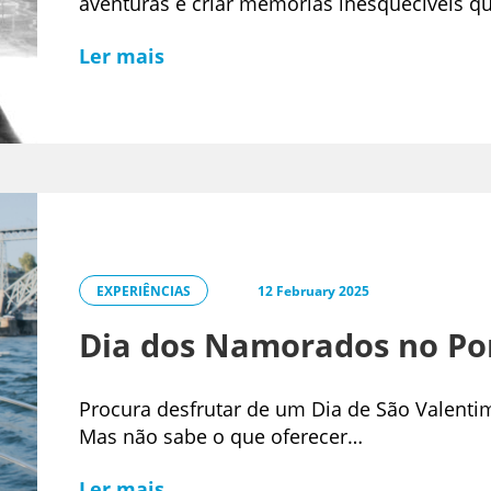
aventuras e criar memórias inesquecíveis q
Ler mais
EXPERIÊNCIAS
12 February 2025
Dia dos Namorados no Po
Procura desfrutar de um Dia de São Valenti
Mas não sabe o que oferecer…
Ler mais