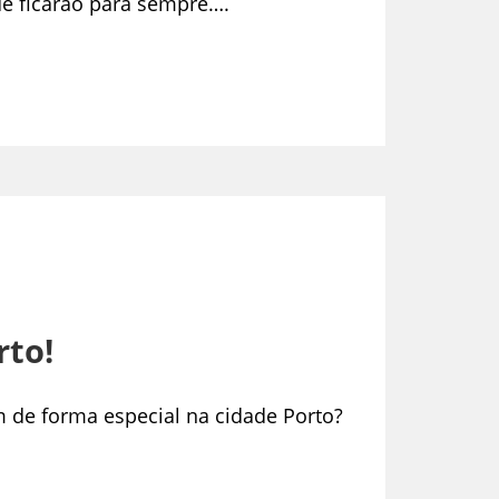
ue ficarão para sempre….
rto!
m de forma especial na cidade Porto?