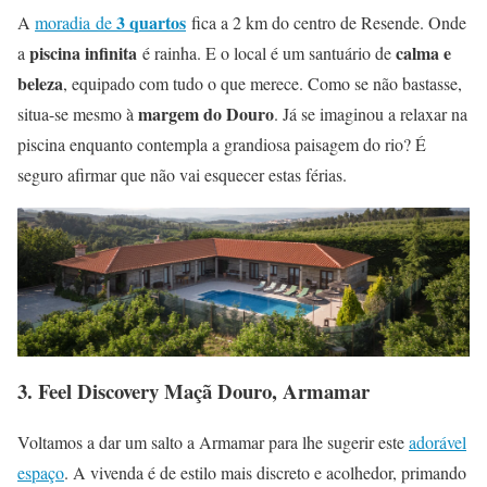
3 quartos
A
moradia de
fica a 2 km do centro de Resende. Onde
piscina infinita
calma e
a
é rainha. E o local é um santuário de
beleza
, equipado com tudo o que merece. Como se não bastasse,
margem do Douro
situa-se mesmo à
. Já se imaginou a relaxar na
piscina enquanto contempla a grandiosa paisagem do rio? É
seguro afirmar que não vai esquecer estas férias.
3.
Feel Discovery Maçã Douro, Armamar
Voltamos a dar um salto a Armamar para lhe sugerir este
adorável
espaço
. A vivenda é de estilo mais discreto e acolhedor, primando